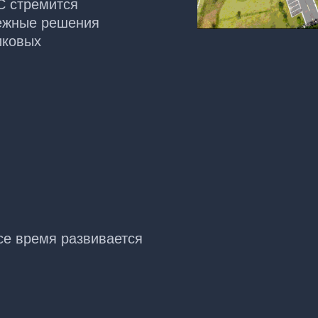
C стремится
ежные решения
иковых
се время развивается