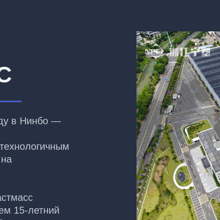
C
ду в Нинбо —
отехнологичным
 на
астмасс
ем 15-летний